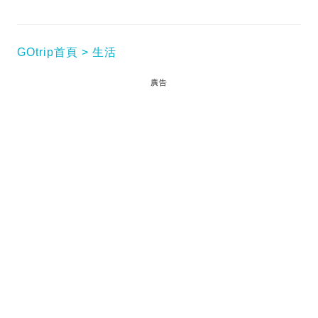
GOtrip首頁
生活
廣告
想要獲得卡塔爾航空（Qatar Airways）