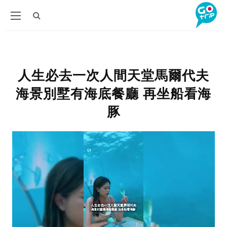
人生必去一次人間天堂馬爾代夫
海景別墅有海底餐廳 再坐船看海
豚