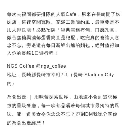
每次去福岡都要排隊的人氣Cafe，原來在長崎開了姊
妹店！這裡空間寬敞、充滿工業簡約風，最重要是不
用大排長龍！必點招牌「經典雪糕布甸」口感扎實，
微苦焦糖與濃郁蛋香簡直是絕配，吃完真的會讓人念
念不忘。旁邊還有每日新鮮出爐的麵包，絕對值得加
入你的長崎1日遊行程！
NGS Coffee @ngs_coffee
地址：長崎縣長崎市幸町7-1（長崎 Stadium City
內）
為食出走 ｜ 用味蕾探索世界，由地道小食到追求極
致的星級餐廳，每一啖都品嚐著每個城市最獨特的風
味。哪一道美食令你念念不忘？即刻DM我哋分享你
的為食出走經歷！