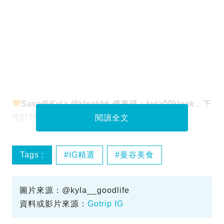
Save低Kyla @klookhk 優惠碼：kyla00klook，下
次訂行程有5%優惠～
閱讀全文
Tags :
IG精選
曼谷美食
曼谷餐廳
泰國自由行
圖片來源：@kyla__goodlife
資料或影片來源：
Gotrip IG