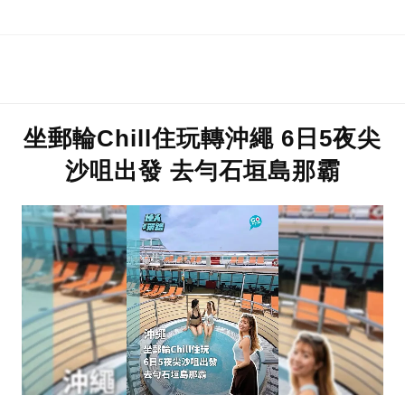
坐郵輪Chill住玩轉沖繩 6日5夜尖
沙咀出發 去勻石垣島那霸