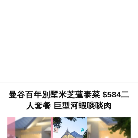
曼谷百年別墅米芝蓮泰菜 $584二
人套餐 巨型河蝦啖啖肉