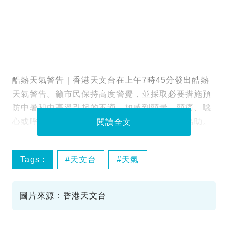
酷熱天氣警告｜香港天文台在上午7時45分發出酷熱
天氣警告。籲市民保持高度警覺，並採取必要措施預
防中暑和由高溫引起的不適。如感到頭暈、頭痛、噁
心或呼吸急促等症狀，應立即尋求避暑及醫療協助。
閱讀全文
Tags :
天文台
天氣
酷熱天氣警告
圖片來源：香港天文台