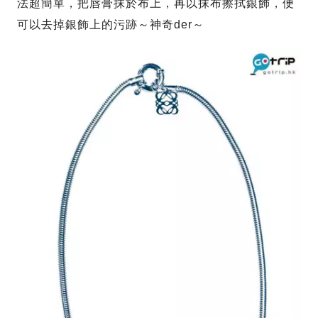
法超簡單，把唇膏抹於布上，再以抹布擦拭銀飾，便
可以去掉銀飾上的污跡～神奇der～