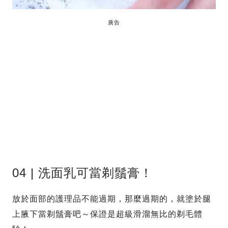
廣告
04 | 洗面乳可當剃鬚膏！
放於面部的護理品不能過期，那麼過期的，就塗於腿
上腋下當剃鬚膏吧～保證是超級滑溜無比的剃毛體