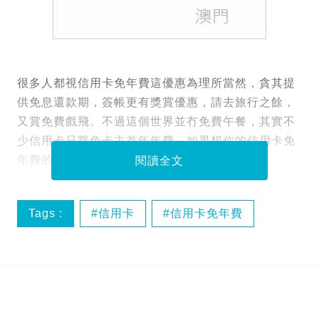
很多人都視信用卡免年費這優惠為理所當然，貪其提
供免息還款期，簽帳更有獎賞優惠，請去旅行之餘，
又賞免費戲飛。不過這個世界並冇免費午餐，其實不
少信用卡只豁免卡主首年年費，如果想你的信用卡免
年費的話，要記得以下4個秘技。
閱讀全文
Tags :
信用卡
信用卡免年費
優惠
年費