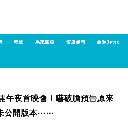
灣
韓國
馬來西亞
酒店優惠
旅遊Jetso
開午夜首映會！嚇破膽預告原來
未公開版本⋯⋯