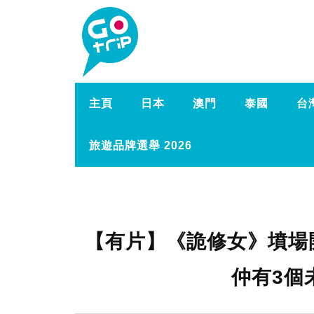
主頁
日本
澳門
泰國
台
旅遊品牌選舉 2026
【有片】《詭修女》墳場
仲有3個