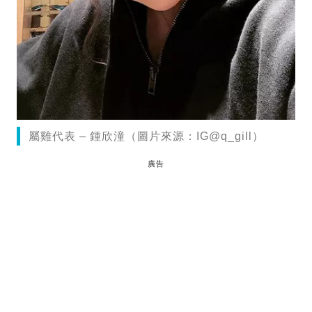
屬雞代表 – 鍾欣潼（圖片來源：IG@q_gill）
廣告