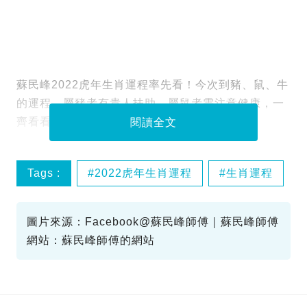
蘇民峰2022虎年生肖運程率先看！今次到豬、鼠、牛
的運程，屬豬者有貴人扶助、屬鼠者需注意健康，一
齊看看蘇民峰師傅怎樣說豬、鼠、牛的朋友！
閱讀全文
Tags :
2022虎年生肖運程
生肖運程
蘇民峰
蘇民峰2022
圖片來源：Facebook@蘇民峰師傅｜蘇民峰師傅
網站：蘇民峰師傅的網站