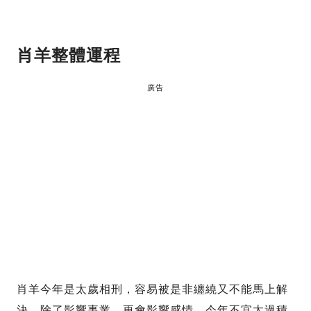
肖羊
整體運程
廣告
肖羊今年是太歲相刑，容易被是非纏繞又不能馬上解
決，除了影響事業，更會影響感情。今年不宜太過積