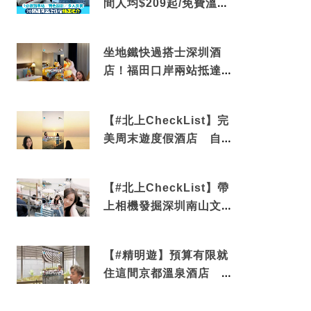
間人均$209起/免費溫泉/
近博多車站
坐地鐵快過搭士深圳酒
店！福田口岸兩站抵達
還有免費烘洗服務
【#北上CheckList】完
美周末遊度假酒店 自帶
電影院 必打卡深圳膠囊
列車
【#北上CheckList】帶
上相機發掘深圳南山文藝
角落 2天1夜住進海景套
房享受私人時光
【#精明遊】預算有限就
住這間京都溫泉酒店 車
站行5分鐘可達 必吃自助
早餐