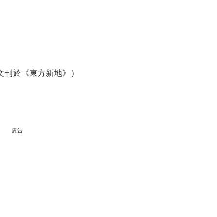
原文刊於《東方新地》）
廣告