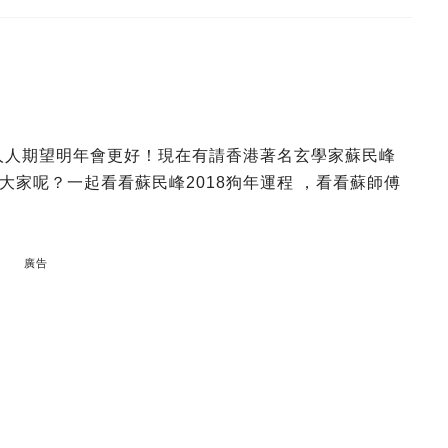
，人人期望明年會更好！現在有請香港著名玄學家蘇民峰
家呢？一起看看蘇民峰2018狗年運程 ，看看蘇師傅
廣告