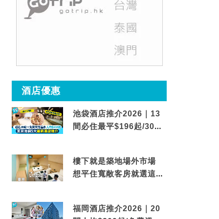
酒店優惠
池袋酒店推介2026｜13
間必住最平$196起/30秒
到車站/免費碳酸溫泉
樓下就是築地場外市場
想平住寬敞客房就選這間
東京酒店
福岡酒店推介2026｜20