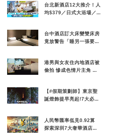
台北新酒店12大推介！人
均$379／日式大浴場／1
分鐘到捷運／米芝蓮推介
台中酒店訂大床變雙床房
竟放警告「睡另一張要加
錢」網民：好孤寒
港男與女友住內地酒店被
偷拍 慘成色情片主角 鏡
頭位置曝光 逾180間酒店
中招
【#假期策劃師】東京聖
誕燈飾提早亮起!7大必去
打卡點 快把路線收藏吧
人民幣匯率低見0.92算
探索深圳7大奢華酒店體