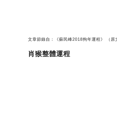
文章節錄自：《蘇民峰2018狗年運程》 （
肖猴
整體運程