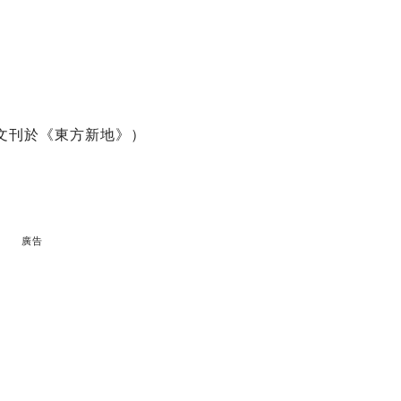
原文刊於《東方新地》）
廣告