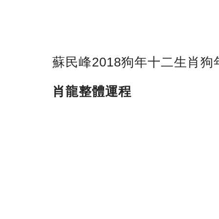
蘇民峰2018狗年十二生肖狗
肖龍
整體運程