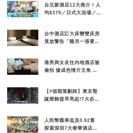
台北新酒店12大推介！人
均$379／日式大浴場／1
分鐘到捷運／米芝蓮推介
台中酒店訂大床變雙床房
竟放警告「睡另一張要加
錢」網民：好孤寒
港男與女友住內地酒店被
偷拍 慘成色情片主角 鏡
頭位置曝光 逾180間酒店
中招
【#假期策劃師】東京聖
誕燈飾提早亮起!7大必去
打卡點 快把路線收藏吧
人民幣匯率低見0.92算
探索深圳7大奢華酒店體