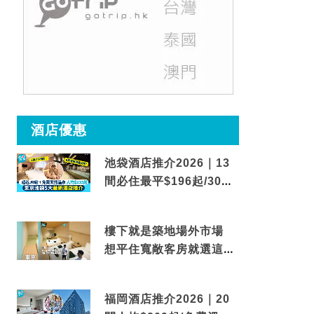
酒店優惠
池袋酒店推介2026｜13
間必住最平$196起/30秒
到車站/免費碳酸溫泉
樓下就是築地場外市場
想平住寬敞客房就選這間
東京酒店
福岡酒店推介2026｜20