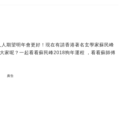
，人人期望明年會更好！現在有請香港著名玄學家蘇民峰
家呢？一起看看蘇民峰2018狗年運程 ，看看蘇師傅
廣告