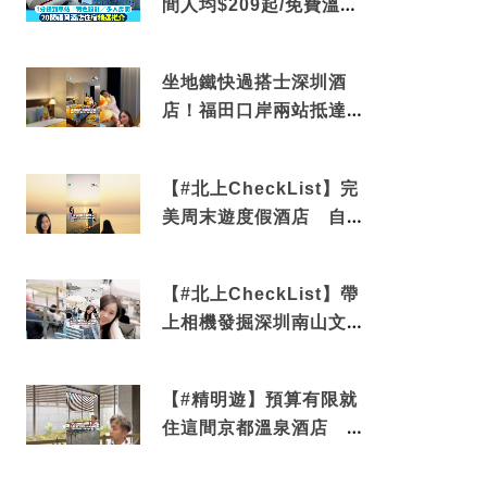
間人均$209起/免費溫泉/
近博多車站
坐地鐵快過搭士深圳酒
店！福田口岸兩站抵達
還有免費烘洗服務
【#北上CheckList】完
美周末遊度假酒店 自帶
電影院 必打卡深圳膠囊
列車
【#北上CheckList】帶
上相機發掘深圳南山文藝
角落 2天1夜住進海景套
房享受私人時光
【#精明遊】預算有限就
住這間京都溫泉酒店 車
站行5分鐘可達 必吃自助
早餐