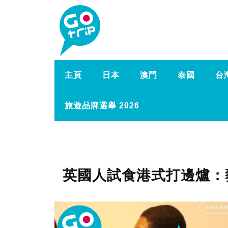
主頁
日本
澳門
泰國
台
旅遊品牌選舉 2026
英國人試食港式打邊爐：豬