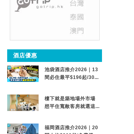
酒店優惠
池袋酒店推介2026｜13
間必住最平$196起/30秒
到車站/免費碳酸溫泉
樓下就是築地場外市場
想平住寬敞客房就選這間
東京酒店
福岡酒店推介2026｜20