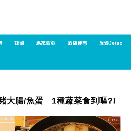
灣
韓國
馬來西亞
酒店優惠
旅遊Jetso
大腸/魚蛋 1種蔬菜食到嘔?!