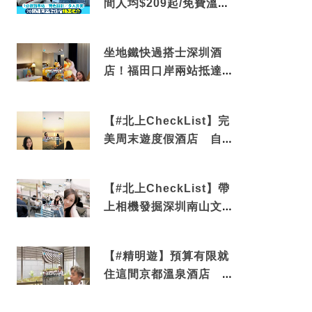
間人均$209起/免費溫泉/
近博多車站
坐地鐵快過搭士深圳酒
店！福田口岸兩站抵達
還有免費烘洗服務
【#北上CheckList】完
美周末遊度假酒店 自帶
電影院 必打卡深圳膠囊
列車
【#北上CheckList】帶
上相機發掘深圳南山文藝
角落 2天1夜住進海景套
房享受私人時光
【#精明遊】預算有限就
住這間京都溫泉酒店 車
站行5分鐘可達 必吃自助
早餐