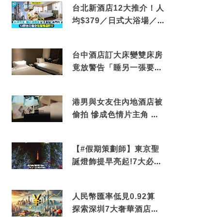
台北新酒店12大推介！人
均$379／日式大浴場／1
分鐘到捷運／米芝蓮推介
台中酒店訂大床變雙床房
竟放警告「睡另一張要加
錢」網民：好孤寒
港男與女友住內地酒店被
偷拍 慘成色情片主角 鏡
頭位置曝光 逾180間酒店
中招
【#假期策劃師】東京聖
誕燈飾提早亮起!7大必去
打卡點 快把路線收藏吧
人民幣匯率低見0.92算
探索深圳7大奢華酒店體