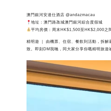
澳門銀河安達仕酒店 @andazmacau
地址：澳門路氹城澳門銀河綜合度假城
平均房價：周末HK$1,500至HK$2,000之
精明遊 ｜ 由機票、住宿、餐飲到活動，拆解
致。即刻DM我哋，同大家分享你嘅精明旅遊