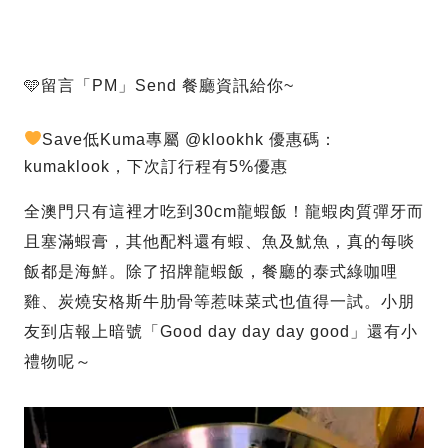
🩵留言「PM」Send 餐廳資訊給你~
Save低Kuma專屬 @klookhk 優惠碼：
kumaklook，下次訂行程有5%優惠
全澳門只有這裡才吃到30cm龍蝦飯！龍蝦肉質彈牙而
且塞滿蝦膏，其他配料還有蝦、魚及魷魚，真的每啖
飯都是海鮮。除了招牌龍蝦飯，餐廳的泰式綠咖哩
雞、炭燒安格斯牛肋骨等惹味菜式也值得一試。小朋
友到店報上暗號「Good day day day good」還有小
禮物呢～