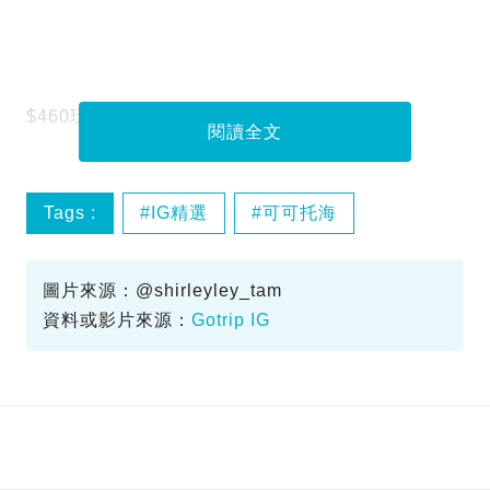
$460玩盡5大必試絕美粉雪體驗
閱讀全文
Tags :
IG精選
可可托海
新疆旅遊
阿勒泰滑雪
圖片來源：@shirleyley_tam
資料或影片來源：
Gotrip IG