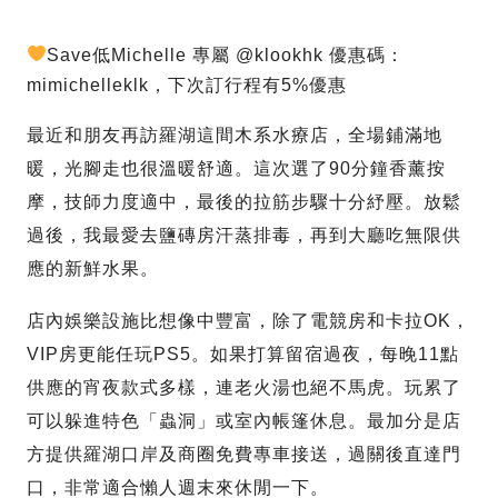
Save低Michelle 專屬 @klookhk 優惠碼：
mimichelleklk，下次訂行程有5%優惠
最近和朋友再訪羅湖這間木系水療店，全場鋪滿地
暖，光腳走也很溫暖舒適。這次選了90分鐘香薰按
摩，技師力度適中，最後的拉筋步驟十分紓壓。放鬆
過後，我最愛去鹽磚房汗蒸排毒，再到大廳吃無限供
應的新鮮水果。
店內娛樂設施比想像中豐富，除了電競房和卡拉OK，
VIP房更能任玩PS5。如果打算留宿過夜，每晚11點
供應的宵夜款式多樣，連老火湯也絕不馬虎。玩累了
可以躲進特色「蟲洞」或室內帳篷休息。最加分是店
方提供羅湖口岸及商圈免費專車接送，過關後直達門
口，非常適合懶人週末來休閒一下。