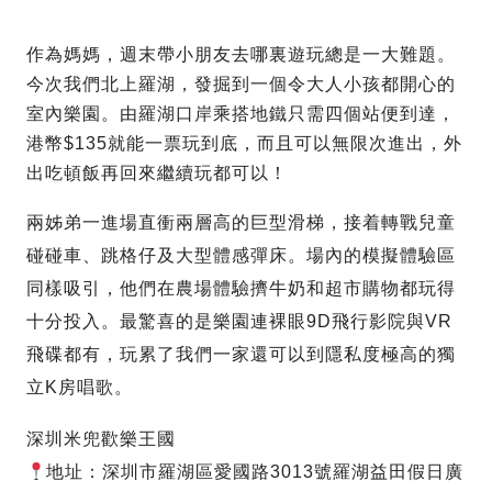
作為媽媽，週末帶小朋友去哪裏遊玩總是一大難題。
今次我們北上羅湖，發掘到一個令大人小孩都開心的
室內樂園。由羅湖口岸乘搭地鐵只需四個站便到達，
港幣$135就能一票玩到底，而且可以無限次進出，外
出吃頓飯再回來繼續玩都可以！
兩姊弟一進場直衝兩層高的巨型滑梯，接着轉戰兒童
碰碰車、跳格仔及大型體感彈床。場內的模擬體驗區
同樣吸引，他們在農場體驗擠牛奶和超市購物都玩得
十分投入。最驚喜的是樂園連裸眼9D飛行影院與VR
飛碟都有，玩累了我們一家還可以到隱私度極高的獨
立K房唱歌。
深圳米兜歡樂王國
地址：深圳市羅湖區愛國路3013號羅湖益田假日廣