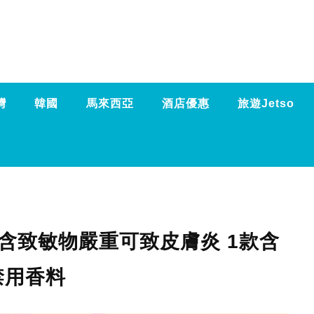
灣
韓國
馬來西亞
酒店優惠
旅遊Jetso
含致敏物嚴重可致皮膚炎 1款含
禁用香料