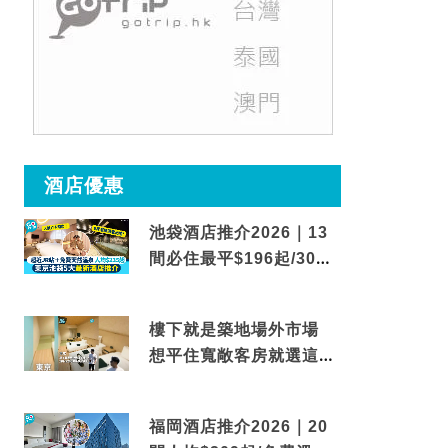
酒店優惠
池袋酒店推介2026｜13
間必住最平$196起/30秒
到車站/免費碳酸溫泉
樓下就是築地場外市場
想平住寬敞客房就選這間
東京酒店
福岡酒店推介2026｜20