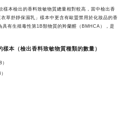
8款樣本檢出的香料致敏物質總量相對較高，當中檢出香
嬰兒薰衣草舒靜保濕乳」樣本中更含有歐盟禁用於化妝品的香
為具有生殖毒性第1B類物質的羚蘭醛（BMHCA），是
的樣本（檢出香料致敏物質種類的數量）
8）
3）