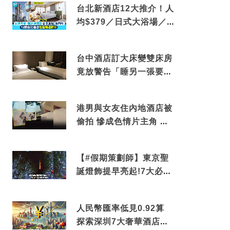
台北新酒店12大推介！人
均$379／日式大浴場／1
分鐘到捷運／米芝蓮推介
台中酒店訂大床變雙床房
竟放警告「睡另一張要加
錢」網民：好孤寒
港男與女友住內地酒店被
偷拍 慘成色情片主角 鏡
頭位置曝光 逾180間酒店
中招
【#假期策劃師】東京聖
誕燈飾提早亮起!7大必去
打卡點 快把路線收藏吧
人民幣匯率低見0.92算
探索深圳7大奢華酒店體