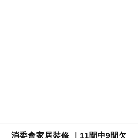
消委會家居裝修 ｜11間中9間欠