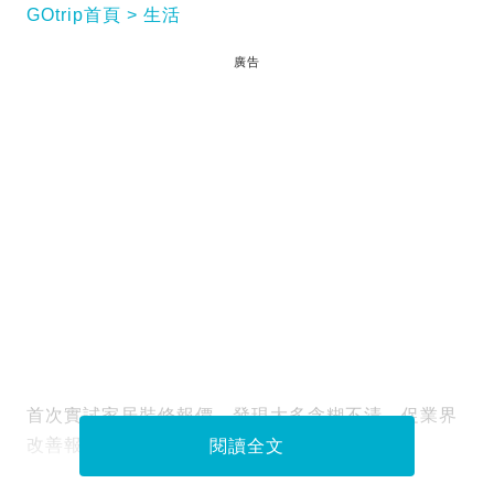
GOtrip首頁
生活
廣告
首次實試家居裝修報價，發現大多含糊不清，促業界
改善報價質素免爭拗。
閱讀全文