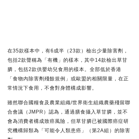
在35款樣本中，有6成半（23款）檢出少量除害劑，
包括2款聲稱為「有機」的樣本，其中14款檢出草甘
膦，包括2款供嬰幼兒食用的樣本。全部低於香港
「食物內除害劑殘餘規例」或歐盟的相關限量，在正
常情況下食用，不會對身體構成影響。
雖然聯合國糧食及農業組織/世界衛生組織農藥殘留聯
合會議（JMPR）認為，通過膳食攝入草甘膦，並不
會為消費者構成致癌風險，但草甘膦已被國際癌症研
究機構歸類為「可能令人類患癌」（第2A組）的除害