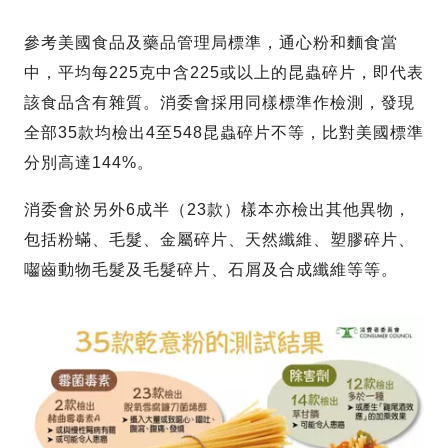
參考美國食品及藥品管理局標準，通心粉和麵食當
中，平均每225克中含225或以上的昆蟲碎片，即代表
該食品含有雜質。消委會採用同樣標準作檢測，發現
全部35款均檢出4至548昆蟲碎片不等，比對美國標準
分別高達144%。
消委會於另外6成半（23款）樣本亦檢出其他異物，
包括粉蟎、毛髮、金屬碎片、天然纖維、塑膠碎片、
囓齒動物毛髮及毛髮碎片、石屑及合成纖維等等。