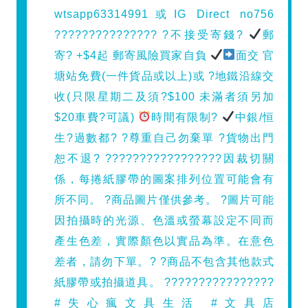
wtsapp63314991或IG Direct no756
??????????????? ?不接受寄錢?
郵
寄? +$4起 郵寄風險買家自負
面交 官
塘站免費(一件貨品或以上)或 ?地鐵沿線交
收(只限星期二及須?$100 未滿者須另加
$20車費?可議)
時間有限制?
中銀/恒
生?過數都? ?尊重自己勿棄單 ?貨物出門
恕不退? ?????????????????因裁切關
係，每捲紙膠帶的圖案排列位置可能會有
所不同。 ?商品圖片僅供參考。 ?圖片可能
因拍攝時的光源、色溫或螢幕設定不同而
產生色差，實際顏色以實品為準。在意色
差者，請勿下單。? ?商品不包含其他款式
紙膠帶或拍攝道具。 ????????????????
#失心瘋文具生活 #文具店