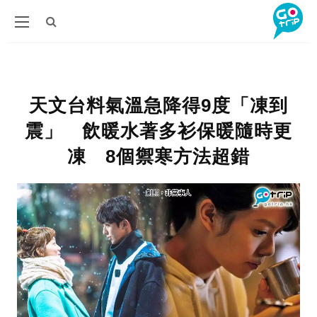
天文台料氣溫急降得9度「凍到
震」 飲暖水著多衫保暖隨時更
凍 8個禦寒方法超錯