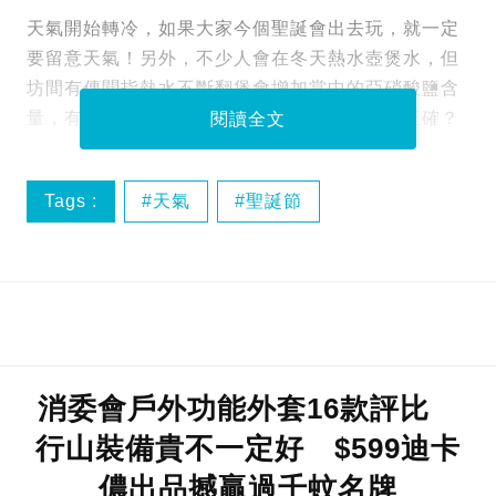
天氣開始轉冷，如果大家今個聖誕會出去玩，就一定
要留意天氣！另外，不少人會在冬天熱水壺煲水，但
坊間有傳聞指熱水不斷翻煲會增加當中的亞硝酸鹽含
量，有機會致癌，非常恐怖！到底此說法是否正確？
閱讀全文
Tags :
天氣
聖誕節
消委會戶外功能外套16款評比
行山裝備貴不一定好 $599迪卡
儂出品撼贏過千蚊名牌