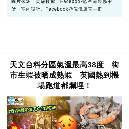
圖片來源：黃森授權、Facebook@香港裝修中
伏、室內設計、Facebook@傢俬店苦主群
天文台料分區氣溫最高38度 街
市生蝦被晒成熟蝦 英國熱到機
場跑道都爛埋！