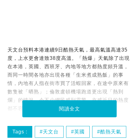
天文台預料本港連續9日酷熱天氣，最高氣溫高達35
度，上水更會達致38度高溫。「熱爆」天氣除了出現
在本港，英國、西班牙、內地等地方都熱度頻升溫，
而同一時間各地亦出現各種「生米煮成熟飯」的事
情，內地有人指在街市買了活蝦回家，在途中原來有
數隻被「晒熟」；倫敦盧頓機場跑道更出現「熱到
爛」的情況，令不少網民感到震驚，亦感近日的熱度
都不容忽視。
閱讀全文
Tags :
天文台
英國
酷熱天氣