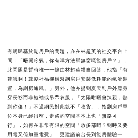
有網民基於劏房戶的問題，亦在林超英的社交平台上
問：「唔開冷氣，你有咩方法幫無窗嘅劏房戶？」，
此問題是暫時唯一一條由林超英親自回答，他指「有
建議啊！鼓勵社福機構幫劏房戶安裝低耗能的氣流裝
置，為劏房通風。」另外，他亦提到夏天到戶外應身
穿長衫而非短袖或吊帶衣服，「太陽咁曬會辣親，熱
到你傻！」不過網民對此就不「收貨」，指劏房戶單
位本身已經很窄，走路的空間基本上也「無路可
行」，如何在非常有限的空間「放多部嘢？到時又要
用電又係加重電費」，更建議前台長到劏房體驗一