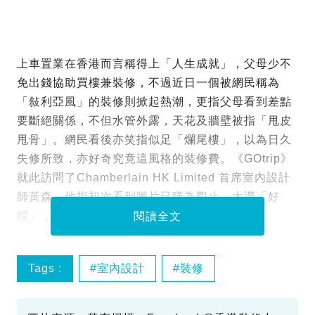
上車置業在香港而言稱得上「人生成就」，父母少不
免出錢協助買樓兼裝修，不過近日一個被網民稱為
「敍利亞風」的裝修則掀起熱潮，更指父母看到差點
要斷絕關係，不但水管外露，天花及牆壁被指「甩皮
甩骨」。網民看後亦笑指似足「爛尾樓」，以為日久
失修所致，亦好奇究竟這風格的裝修費。《GOtrip》
就此訪問了Chamberlain HK Limited 首席室內設計
師黃森，他指初次看到圖片已嘆為觀止，大讚「好
靚」，更指裝修費隨時要50萬。
閱讀全文
Tags :
室內設計
裝修