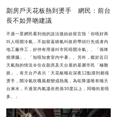
劏房戶天花板熱到燙手 網民：前台
長不如畀啲建議
不過一眾網民看到他的說法後紛紛留言指「你唔好再
叫人唔開冷氣，不如留返啖氣叫政府帶頭行先或者內
地工廠停工，好仲有用過叫市民唔開冷氣」、「係咪
燒壞腦」、「知唔知會室內中暑」。另外，鑑於近日
天氣熱的情況令住在劏房及天台屋的基層市民「極難
捱」，有天台戶表示「天花板喺在深夜12點摸到都係
燙手，開冷氣吹嘅風都變成熱風，為咗降溫唯有喺天
台淋水，不過室內氣溫依然係30度以上，同喺街差唔
多。」