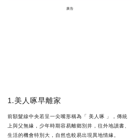
廣告
1.美人啄早離家
前額髮線中央若呈一尖嘴形稱為「 美人啄 」，傳統
上與父無緣，少年時期容易離鄉別井，往外地讀書、
生活的機會特別大，自然也較易出現異地情緣。