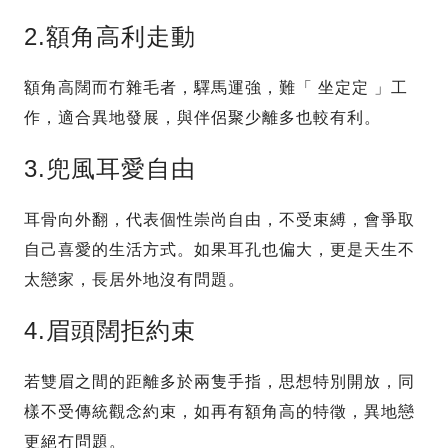
2.額角高利走動
額角高闊而冇雜毛者，驛馬運強，難「 坐定定 」工
作，適合異地發展，與伴侶聚少離多也較有利。
3.兜風耳愛自由
耳骨向外翻，代表個性崇尚自由，不受束縛，會爭取
自己喜愛的生活方式。如果耳孔也偏大，更是天生不
太戀家，長居外地沒有問題。
4.眉頭闊拒約束
若雙眉之間的距離多於兩隻手指，思想特別開放，同
樣不受傳統觀念約束，如再有額角高的特徵，異地戀
更絕冇問題。