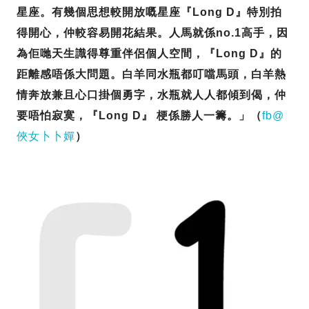
星座。有幾個思想較開
放
嘅星座『Long D』特別拍
得開心，仲較容易開花結果。人馬就係no.1高手，因
為佢哋天生識得尊重伴侶個人空間，『Long D』的
距離感唔係大問題。白羊同水瓶都叮噹馬頭，白羊熱
情奔放兼且心口掛個勇字，水瓶就人人都傾到偈，仲
要唔怕寂寞，『Long D』 梗係勝人一籌。」（
fb@
俠女卜卜嬋
）