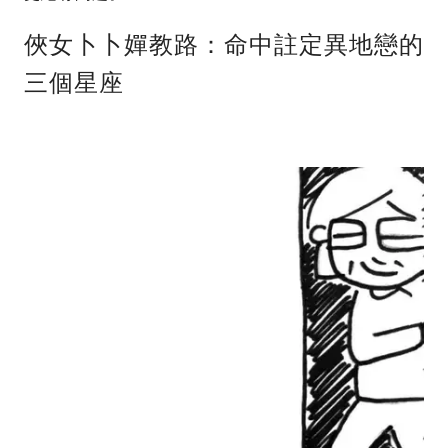
俠女卜卜嬋教路：命中註定異地戀的
三個星座