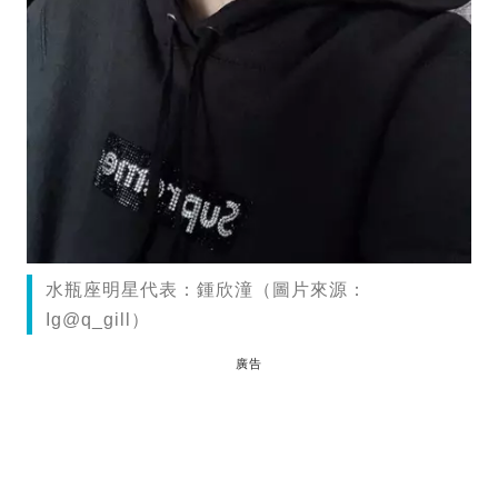
水瓶座明星代表：鍾欣潼（圖片來源：
Ig@q_gill）
廣告