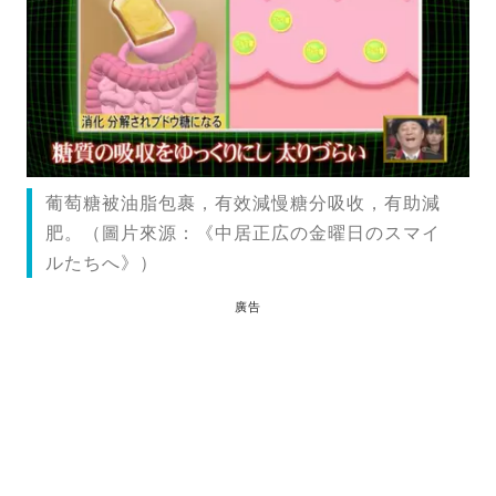
葡萄糖被油脂包裹，有效減慢糖分吸收，有助減
肥。（圖片來源：《中居正広の金曜日のスマイ
ルたちへ》）
廣告