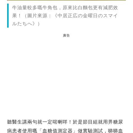
牛油量較多嘅牛角包，原來比白麵包更有減肥效
果！（圖片來源：《中居正広の金曜日のスマイ
ルたちへ》）
廣告
聽醫生講兩句就一定啱喇咩！於是節目組就用畀糖尿
病患者使用嘅「血糖值測定器」做實驗測試，睇睇血