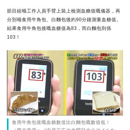
節目組喺工作人員手臂上裝上檢測血糖值嘅儀器，再
分別喺食用牛角包、白麵包後約90分鐘測量血糖值。
結果食用牛角包後嘅血糖值為83，而白麵包則係
103！
食用牛角包後嘅血糖數值比白麵包嘅數值低！