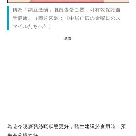
稱為「納豆激酶」嘅酵素蛋白質，可有效保護血
管健康。（圖片來源：《中居正広の金曜日のス
マイルたちへ》）
廣告
為咗令呢層黏絲嘅狀態更好，醫生建議於食用時，預
先充分攪拌好。