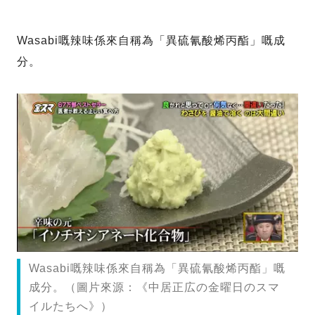
Wasabi嘅辣味係來自稱為「異硫氰酸烯丙酯」嘅成
分。
Wasabi嘅辣味係來自稱為「異硫氰酸烯丙酯」嘅
成分。（圖片來源：《中居正広の金曜日のスマ
イルたちへ》）