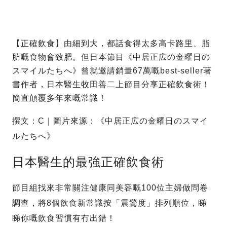
【正確飲食】由細到大，都話食得太多高卡路里、脂
肪嘅食物會致肥。但日本節目《中居正広の金曜日の
スマイルたちへ》曾就邀請銷量67萬嘅best-seller著
書作者，日本醫生牧田善二上節目分享正確飲食術！
簡直顛覆多年來嘅常識！
撰文：C｜圖片來源：《中居正広の金曜日のスマイ
ルたちへ》
日本醫生的最強正確飲食術
節目組找來非常關注健康同美容嘅100位主婦做問卷
調查，將8個飲食新常識按「震驚度」排列順位，睇
睇你嘅飲食習慣有冇出錯！