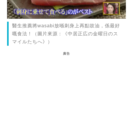
醫生推薦將wasabi放喺刺身上再點豉油，係最好
嘅食法！（圖片來源：《中居正広の金曜日のス
マイルたちへ》）
廣告