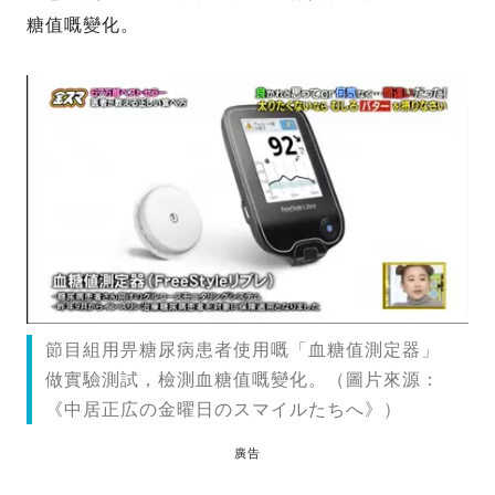
糖值嘅變化。
節目組用畀糖尿病患者使用嘅「血糖值測定器」
做實驗測試，檢測血糖值嘅變化。（圖片來源：
《中居正広の金曜日のスマイルたちへ》）
廣告