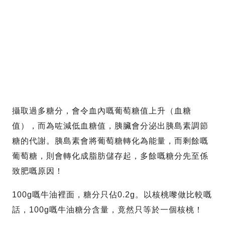
攝取過多糖分，會令血內嘅葡萄糖值上升（血糖
值），而為咗減低血糖值，胰臟會分泌出胰島素調節
糖的代謝。胰島素會將葡萄糖轉化為能量，而剩餘嘅
葡萄糖，則會轉化成脂肪儲存起，多餘嘅糖分先至係
致肥嘅原因！
100g嘅牛油裡面，糖分只佔0.2g。以核桃嚟做比較嘅
話，100g嘅牛油糖分含量，竟然只等於一個核桃！