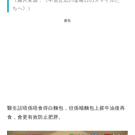
（圖片來源：《中居正広の金曜日のスマイルた
ちへ》）
廣告
醫生話唔係唔食得白麵包，但係喺麵包上搽牛油後再
食，會更有效防止肥胖。