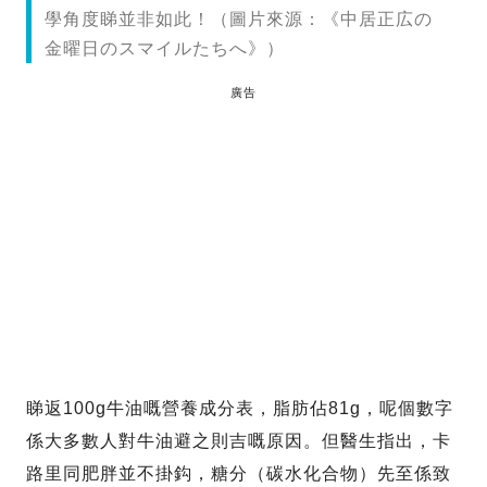
學角度睇並非如此！（圖片來源：《中居正広の
金曜日のスマイルたちへ》）
廣告
睇返100g牛油嘅營養成分表，脂肪佔81g，呢個數字
係大多數人對牛油避之則吉嘅原因。但醫生指出，卡
路里同肥胖並不掛鈎，糖分（碳水化合物）先至係致