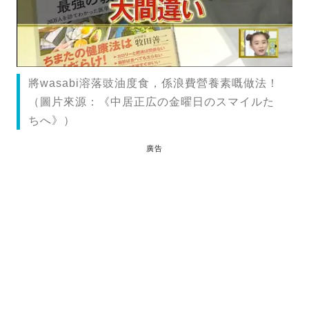
將wasabi溶落豉油度食，係浪費營養素嘅做法！
（圖片來源：《中居正広の金曜日のスマイルた
ちへ》）
廣告