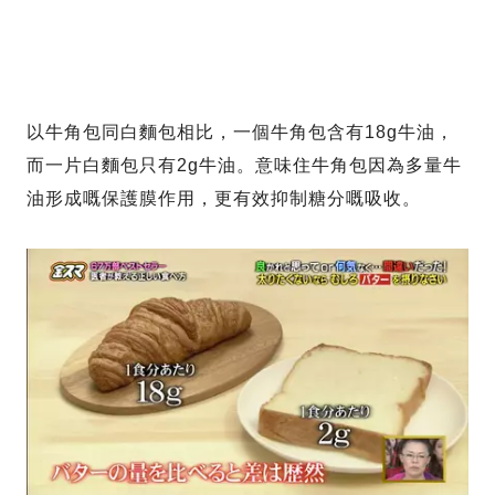
以牛角包同白麵包相比，一個牛角包含有18g牛油，
而一片白麵包只有2g牛油。意味住牛角包因為多量牛
油形成嘅保護膜作用，更有效抑制糖分嘅吸收。