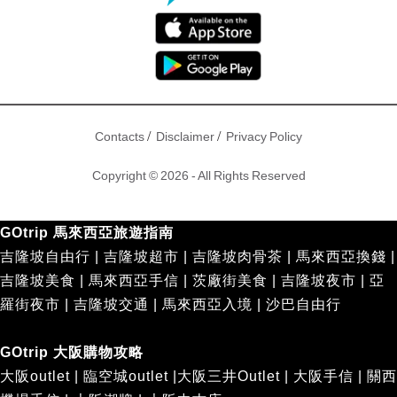
/
/
Contacts
Disclaimer
Privacy Policy
Copyright © 2026 - All Rights Reserved
GOtrip 馬來西亞旅遊指南
吉隆坡自由行
|
吉隆坡超市
|
吉隆坡肉骨茶
|
馬來西亞換錢
|
吉隆坡美食
|
馬來西亞手信
|
茨廠街美食
|
吉隆坡夜市
|
亞
羅街夜市
|
吉隆坡交通
|
馬來西亞入境
|
沙巴自由行
GOtrip 大阪購物攻略
大阪outlet
|
臨空城outlet
|
大阪三井Outlet
|
大阪手信
|
關西