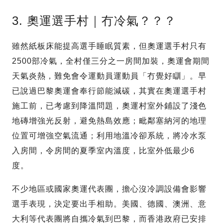
3. 奧運選手村｜冇冷氣？？？
雖然紙板床能提高選手睡眠質素，但奧運選手村只有
2500部冷氣，全村僅三分之一房間加裝，奧運會期間
天氣炎熱，難免會令運動員運動員「冇覺好瞓」。早
已說過巴黎奧運會奉行節能減碳，其實在奧運選手村
施工前，已考慮到降溫問題，奧運村室外鋪設了淺色
地磚增強光反射，避免熱島效應；毗鄰塞納河的地理
位置可增強空氣流通；利用地溫冷卻系統，將冷水泵
入房間，令房間的夏季室內溫度，比室外低最少6
度。
不少地區或國家奧運代表團，擔心沒冷調設備會影響
選手表現，決定要出手相助。美國、德國、澳洲、意
大利等代表團將自攜冷氣到巴黎，而香港政府已安排