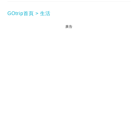
GOtrip首頁
生活
廣告
由康文署推行的「全民運動日2024」於2024年8月4
日（星期日）展開，全港18區體育館及康樂場地，於