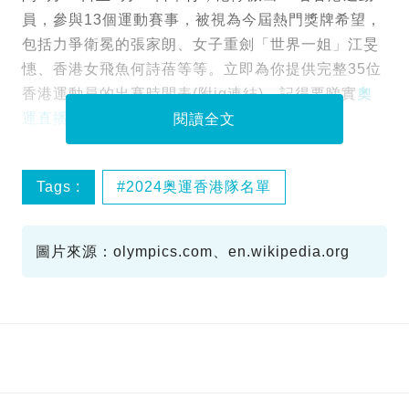
員，參與13個運動賽事，被視為今屆熱門獎牌希望，
包括力爭衛冕的張家朗、女子重劍「世界一姐」江旻
憓、香港女飛魚何詩蓓等等。立即為你提供完整35位
香港運動員的出賽時間表(附ig連結)，記得要睇實
奧
運直播
，為香港隊加油！
閱讀全文
Tags :
2024奥運香港隊名單
出賽時間表
香港時間更新
圖片來源：olympics.com、en.wikipedia.org