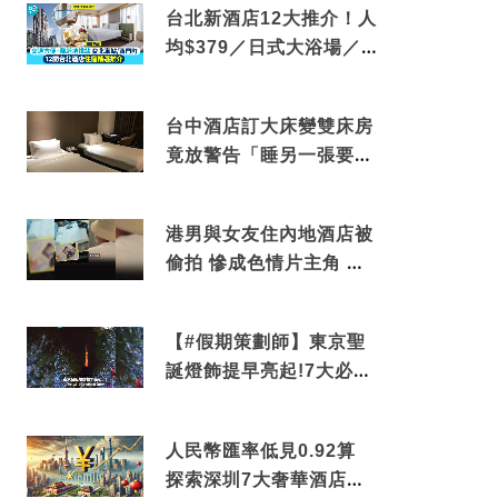
台北新酒店12大推介！人
均$379／日式大浴場／1
分鐘到捷運／米芝蓮推介
台中酒店訂大床變雙床房
竟放警告「睡另一張要加
錢」網民：好孤寒
港男與女友住內地酒店被
偷拍 慘成色情片主角 鏡
頭位置曝光 逾180間酒店
中招
【#假期策劃師】東京聖
誕燈飾提早亮起!7大必去
打卡點 快把路線收藏吧
人民幣匯率低見0.92算
探索深圳7大奢華酒店體