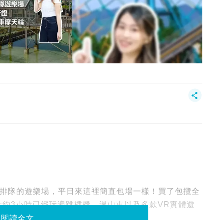
排隊的遊樂場，平日來這裡簡直包場一樣！買了包攬全
大約3小時已經玩遍跳樓機、過山車以及多款VR實體遊
閱讀全文