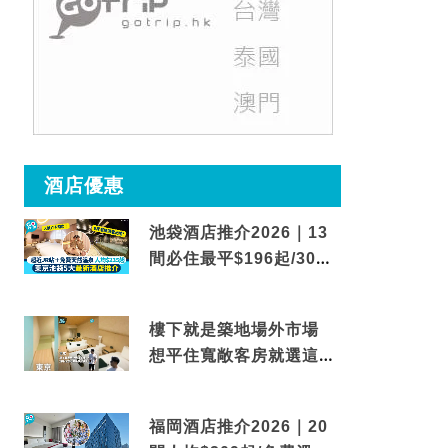
酒店優惠
池袋酒店推介2026｜13
間必住最平$196起/30秒
到車站/免費碳酸溫泉
樓下就是築地場外市場
想平住寬敞客房就選這間
東京酒店
福岡酒店推介2026｜20