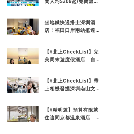
間人均$209起/免費溫泉/
近博多車站
坐地鐵快過搭士深圳酒
店！福田口岸兩站抵達
還有免費烘洗服務
【#北上CheckList】完
美周末遊度假酒店 自帶
電影院 必打卡深圳膠囊
列車
【#北上CheckList】帶
上相機發掘深圳南山文藝
角落 2天1夜住進海景套
房享受私人時光
【#精明遊】預算有限就
住這間京都溫泉酒店 車
站行5分鐘可達 必吃自助
早餐