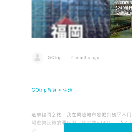
GOtrip
2 months ago
GOtrip首頁
生活
這趟福岡之旅，我在周邊城市發掘到幾乎不用
場遊樂設施的通行證（約港幣$240），花了
戲。