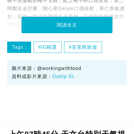
椰子殼盛載的椰子雪糕，配上椰子碎口感豐富；第二
間鄰近金巴蘭，開心果Gelato口感綿密，果仁香氣濃
郁；最後一間口味選擇多不勝數，店員更會慷慨提供
大口試吃！
閱讀全文
Tags :
IG精選
峇里島旅遊
峇里島美食
峇里島雪糕
圖片來源：@workingwithfood
資料或影片來源：
Gotrip IG