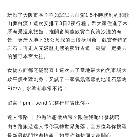
玩厭了大阪市區？不如試試去自駕1.5小時就到的和歌
山縣白濱！這次安排了3日2夜行程，帶大家住進了木
系海景溫泉旅館，推開窗就能欣賞白良濱沙灘的海
景，更潛入地下36公尺深的三段壁洞窟，觀賞奇特的
岩石，再走入充滿歷史感的熊野古道，朝聖一定要去
的熊野本宮大社。
食物方面都充滿驚喜！這次去了當地最大的魚市場大
歎平價生猛刺身，又試了一家氣氛溫馨的地道石窯烤
Pizza，水準都非常不錯！
留言「pm」send 完整行程表比你～
達人帶路 ｜ 旅遊唔想做功課？跟住我哋出發就啱！
由各路旅遊達人帶你玩轉世界角落，全方位為你搜羅
最新最熱門旅遊情報。如果你都想同大家開心