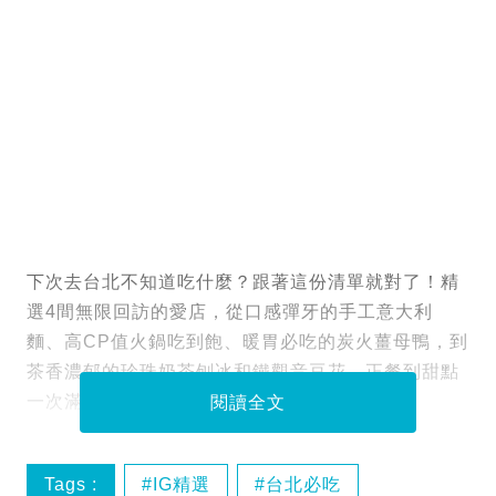
下次去台北不知道吃什麼？跟著這份清單就對了！精
選4間無限回訪的愛店，從口感彈牙的手工意大利
麵、高CP值火鍋吃到飽、暖胃必吃的炭火薑母鴨，到
茶香濃郁的珍珠奶茶刨冰和鐵觀音豆花。正餐到甜點
一次滿足，絕對不踩雷，快點排進你的行程吧！
閱讀全文
Tags :
IG精選
台北必吃