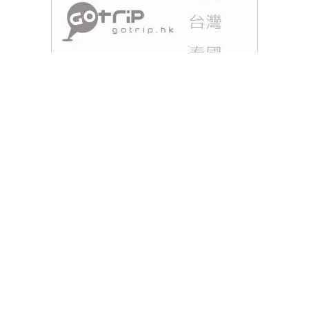
香港天文台於今日上午9時45分發出特別天氣提示，
提醒市民注意高溫天氣可能對健康造成的影響。當前
天氣炎熱，市民應保持警惕，特別是長時間在戶外活
動的人士。建議市民多補充水分，避免中暑，並穿著
輕便及淺色衣物以減少熱力吸收。
Tags :
天文台
特別天氣提示
高溫天氣