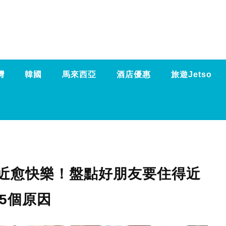
灣
韓國
馬來西亞
酒店優惠
旅遊Jetso
近愈快樂！盤點好朋友要住得近
5個原因