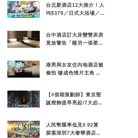
台北新酒店12大推介！人
均$379／日式大浴場／1
分鐘到捷運／米芝蓮推介
台中酒店訂大床變雙床房
竟放警告「睡另一張要加
錢」網民：好孤寒
港男與女友住內地酒店被
偷拍 慘成色情片主角 鏡
頭位置曝光 逾180間酒店
中招
【#假期策劃師】東京聖
誕燈飾提早亮起!7大必去
打卡點 快把路線收藏吧
人民幣匯率低見0.92算
探索深圳7大奢華酒店體