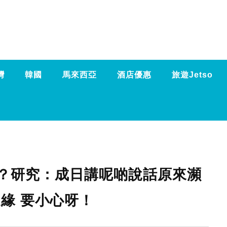
灣
韓國
馬來西亞
酒店優惠
旅遊Jetso
？研究：成日講呢啲說話原來瀕
緣 要小心呀！