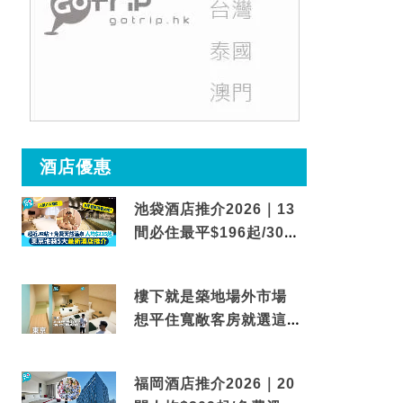
酒店優惠
池袋酒店推介2026｜13
間必住最平$196起/30秒
到車站/免費碳酸溫泉
樓下就是築地場外市場
想平住寬敞客房就選這間
東京酒店
福岡酒店推介2026｜20