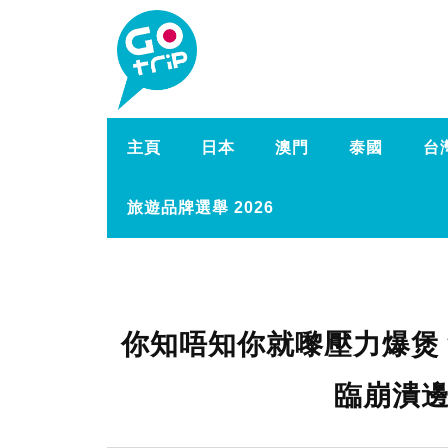
主頁
日本
澳門
泰國
台
旅遊品牌選舉 2026
你知唔知你就嚟壓力爆煲
臨崩潰邊