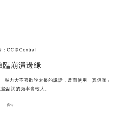
：CC＠Central
瀕臨崩潰邊緣
，壓力大不喜歡說太長的說話，反而使用「真係㗎」
ly）這些副詞的頻率會較大。
廣告