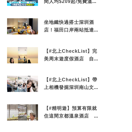
間人均$209起/免費溫泉/
近博多車站
坐地鐵快過搭士深圳酒
店！福田口岸兩站抵達
還有免費烘洗服務
【#北上CheckList】完
美周末遊度假酒店 自帶
電影院 必打卡深圳膠囊
列車
【#北上CheckList】帶
上相機發掘深圳南山文藝
角落 2天1夜住進海景套
房享受私人時光
【#精明遊】預算有限就
住這間京都溫泉酒店 車
站行5分鐘可達 必吃自助
早餐