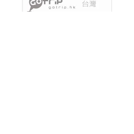
香港天文台於今日下午4時20分發出高溫提示，提醒
市民注意持續的炎熱天氣。當前氣溫已達危險水平，
市民需採取適當措施以保障健康。天文台建議市民保
持充足水分，避免長時間暴露於陽光下。如感到不
適，應立即休息或尋求協助，並在需要時儘快求醫。
Tags :
天文台
特別天氣提示
高溫天氣