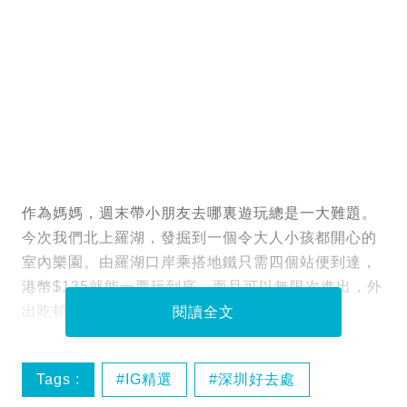
作為媽媽，週末帶小朋友去哪裏遊玩總是一大難題。
今次我們北上羅湖，發掘到一個令大人小孩都開心的
室內樂園。由羅湖口岸乘搭地鐵只需四個站便到達，
港幣$135就能一票玩到底，而且可以無限次進出，外
出吃頓飯再回來繼續玩都可以！
閱讀全文
Tags :
IG精選
深圳好去處