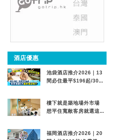
酒店優惠
池袋酒店推介2026｜13
間必住最平$196起/30秒
到車站/免費碳酸溫泉
樓下就是築地場外市場
想平住寬敞客房就選這間
東京酒店
福岡酒店推介2026｜20