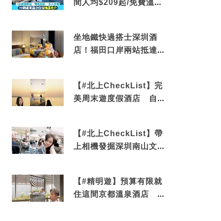
間人均$209起/免費溫泉/
近博多車站
坐地鐵快過搭士深圳酒
店！福田口岸兩站抵達
還有免費烘洗服務
【#北上CheckList】完
美周末遊度假酒店 自帶
電影院 必打卡深圳膠囊
列車
【#北上CheckList】帶
上相機發掘深圳南山文藝
角落 2天1夜住進海景套
房享受私人時光
【#精明遊】預算有限就
住這間京都溫泉酒店 車
站行5分鐘可達 必吃自助
早餐