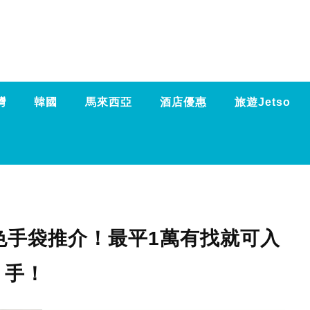
灣
韓國
馬來西亞
酒店優惠
旅遊Jetso
色手袋推介！最平1萬有找就可入
手！