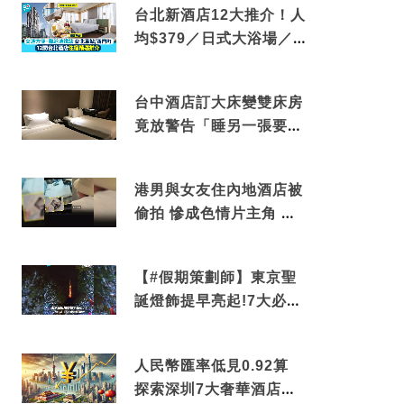
台北新酒店12大推介！人
均$379／日式大浴場／1
分鐘到捷運／米芝蓮推介
台中酒店訂大床變雙床房
竟放警告「睡另一張要加
錢」網民：好孤寒
港男與女友住內地酒店被
偷拍 慘成色情片主角 鏡
頭位置曝光 逾180間酒店
中招
【#假期策劃師】東京聖
誕燈飾提早亮起!7大必去
打卡點 快把路線收藏吧
人民幣匯率低見0.92算
探索深圳7大奢華酒店體