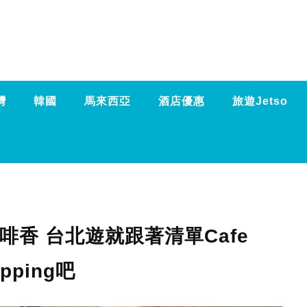
灣
韓國
馬來西亞
酒店優惠
旅遊Jetso
香 台北遊就跟著清單Cafe
pping吧