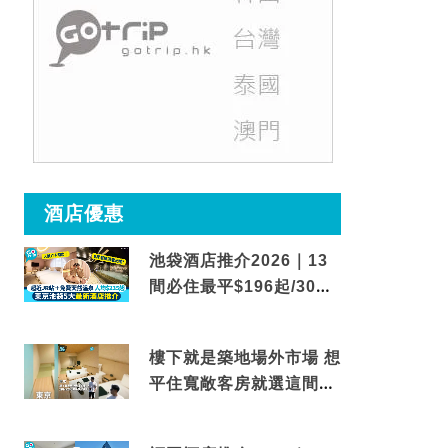
酒店優惠
池袋酒店推介2026｜13
間必住最平$196起/30秒
到車站/免費碳酸溫泉
樓下就是築地場外市場 想
平住寬敞客房就選這間東
京酒店