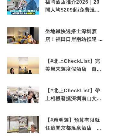
福岡酒店推介2026｜20
間人均$209起/免費溫泉/
近博多車站
坐地鐵快過搭士深圳酒
店！福田口岸兩站抵達 還
有免費烘洗服務
【#北上CheckList】完
美周末遊度假酒店 自帶
電影院 必打卡深圳膠囊列
車
【#北上CheckList】帶
上相機發掘深圳南山文藝
角落 2天1夜住進海景套
房享受私人時光
【#精明遊】預算有限就
住這間京都溫泉酒店 車
站行5分鐘可達 必吃自助