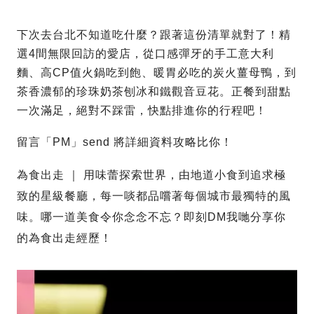
下次去台北不知道吃什麼？跟著這份清單就對了！精
選4間無限回訪的愛店，從口感彈牙的手工意大利
麵、高CP值火鍋吃到飽、暖胃必吃的炭火薑母鴨，到
茶香濃郁的珍珠奶茶刨冰和鐵觀音豆花。正餐到甜點
一次滿足，絕對不踩雷，快點排進你的行程吧！
留言「PM」send 將詳細資料攻略比你！
為食出走 ｜ 用味蕾探索世界，由地道小食到追求極
致的星級餐廳，每一啖都品嚐著每個城市最獨特的風
味。哪一道美食令你念念不忘？即刻DM我哋分享你
的為食出走經歷！