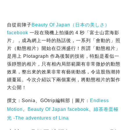
自從前陣子
Beauty Of Japan（日本の美しさ）
facebook
一段在飛機上拍攝的 4 秒「富士山雲海影
片」，成為網上一時的熱話後，一系列「會動的」照
片（動態相片）開始在亞洲盛行！所謂「動態相片」
是用上 Plotagraph 作為後製的技術，特點是看似一
張靜態的相片，只有相內局部範圍有非常微妙的動態
效果，整出來的效果非常有藝術動感，令這股熱潮持
續蔓延。今次介紹以下兩個案例，將動態相片的製作
大公開！
撰文：Sonia、GOtrip編輯部｜圖片：
Endless
Motion
、
Beauty Of Japan facebook
、
綠茶卷蛋極
光 -The adventures of Lina