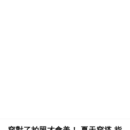
穿對了拍照才會美！ 夏天穿搭 指