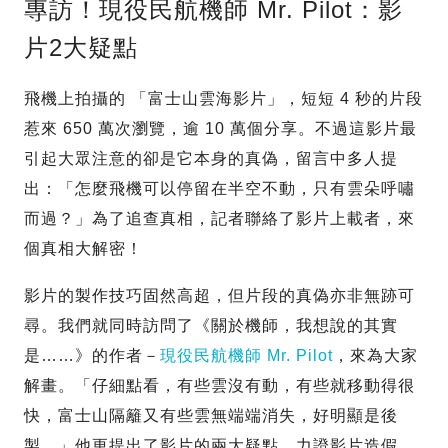
專訪！現役民航機師 Mr. Pilot：影
片2大疑點
飛機上拍攝的 「富士山雲海影片」，短短 4 秒的片段
惹來 650 萬次瀏覽，逾 10 萬個分享。不過這影片最
引起大眾注意的卻是它本身的真偽，留言中多人提
出：「怎麼飛機可以停留在半空不動，只有雲朵呼嘯
而過？」為了追查真相，記者聯絡了影片上載者，來
個真相大解密！
影片的製作技巧固然高超，但片段的真偽亦非無跡可
尋。我們就同時訪問了《關於機師，我想說的其實
是……》的作者－
現役民航機師 Mr. Pilot
，來為大家
解畫。「仔細點看，有些雲沒有動，有些就移動得很
快，富士山隔籬又有些雲無端端消失，好明顯是後
製。」他更提出了影片的兩大疑點，力證影片造假。