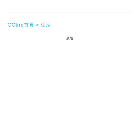
GOtrip首頁
生活
廣告
Kyla 專屬 @klookhk 95折優惠碼：kyla00klook