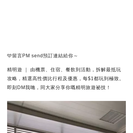
🩵留言PM send預訂連結給你～
精明遊 ｜ 由機票、住宿、餐飲到活動，拆解最抵玩
攻略，精選高性價比行程及優惠，每$1都玩到極致。
即刻DM我哋，同大家分享你嘅精明旅遊祕技！