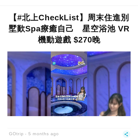
【#北上CheckList】周末住進別
墅歎Spa療癒自己 星空浴池 VR
機動遊戲 $270晚
GOtrip
5 months ago