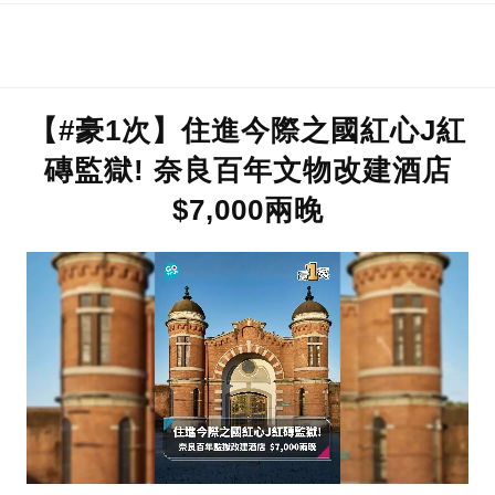
【#豪1次】住進今際之國紅心J紅
磚監獄! 奈良百年文物改建酒店
$7,000兩晚