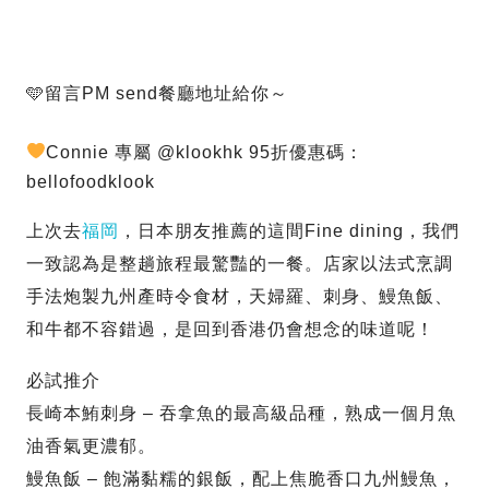
🩵留言PM send餐廳地址給你～
Connie 專屬 @klookhk 95折優惠碼：
bellofoodklook
上次去
福岡
，日本朋友推薦的這間Fine dining，我們
一致認為是整趟旅程最驚豔的一餐。店家以法式烹調
手法炮製九州產時令食材，天婦羅、刺身、鰻魚飯、
和牛都不容錯過，是回到香港仍會想念的味道呢！
必試推介
長崎本鮪刺身 – 吞拿魚的最高級品種，熟成一個月魚
油香氣更濃郁。
鰻魚飯 – 飽滿黏糯的銀飯，配上焦脆香口九州鰻魚，