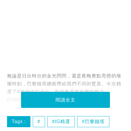
無論是日出時分的金光閃閃，還是夜晚整點亮燈的璀
璨時刻，巴黎鐵塔總能帶給我們不同的驚喜。今次精
選了4個絕佳打卡位，每個角度都有獨特魅力，
IGable美照輕鬆Get！
閱讀全文
Tags :
IG精選
巴黎鐵塔