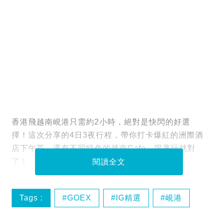
香港飛越南峴港只需約2小時，絕對是快閃的好選
擇！這次分享的4日3夜行程，帶你打卡爆紅的洲際酒
店下午茶，還有不同特色的越南Cafe，跟著玩就對
了！
閱讀全文
Tags :
GOEX
IG精選
峴港