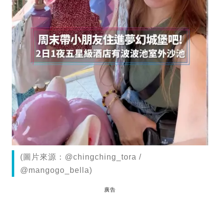
(圖片來源：@chingching_tora /
@mangogo_bella)
廣告