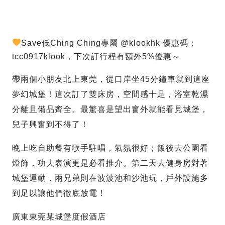
Save低Ching Ching專屬 @klookhk 優惠碼：
tcc0917klook，下次訂行程有額外5%優惠～
帶兩個小朋友北上東莞，從口岸坐45分鐘車就到這座
夢幻城堡！這次訂了雙床房，空間感十足，浴室乾濕
分離且備品齊全。最驚喜是望出窗外就能看見城堡，
兒子興奮到不得了！
晚上吃自助餐有歌手駐唱，氣氛很好；飯後去公園看
燈飾，功夫表演更是必看推介。第二天去健身房對著
城堡運動，兩兄弟則在波波池和沙池玩，戶外設施多
到足以讓他們徹底放電！
廣東東莞某城堡度假酒店