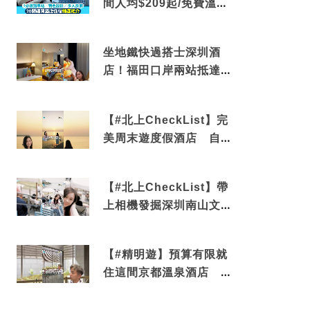
間人均$209起/免費溫泉/
近博多車站
坐地鐵快過搭士深圳酒
店！福田口岸兩站抵達
還有免費烘洗服務
【#北上CheckList】完
美周末遊度假酒店 自帶
電影院 必打卡深圳膠囊
列車
【#北上CheckList】帶
上相機發掘深圳南山文藝
角落 2天1夜住進海景套
房享受私人時光
【#精明遊】預算有限就
住這間京都溫泉酒店 車
站行5分鐘可達 必吃自助
早餐