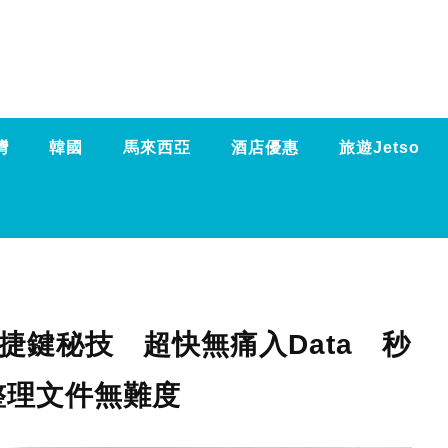
灣
韓國
馬來西亞
酒店優惠
旅遊Jetso
el快捷鍵秘技 超快無痛入Data 秒
整理文件無難度