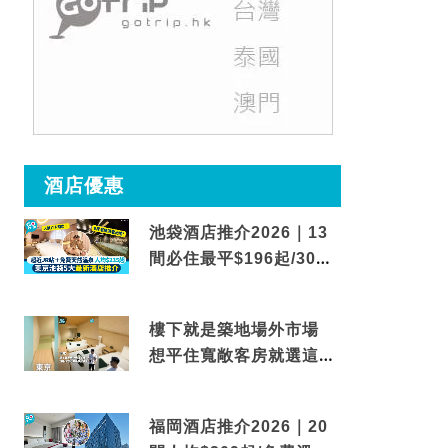
酒店優惠
池袋酒店推介2026｜13
間必住最平$196起/30秒
到車站/免費碳酸溫泉
樓下就是築地場外市場
想平住寬敞客房就選這間
東京酒店
福岡酒店推介2026｜20