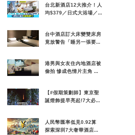
台北新酒店12大推介！人
均$379／日式大浴場／1
分鐘到捷運／米芝蓮推介
台中酒店訂大床變雙床房
竟放警告「睡另一張要加
錢」網民：好孤寒
港男與女友住內地酒店被
偷拍 慘成色情片主角 鏡
頭位置曝光 逾180間酒店
中招
【#假期策劃師】東京聖
誕燈飾提早亮起!7大必去
打卡點 快把路線收藏吧
人民幣匯率低見0.92算
探索深圳7大奢華酒店體