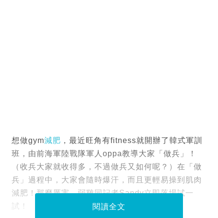
想做gym
減肥
，最近旺角有fitness就開辦了韓式軍訓
班，由前海軍陸戰隊軍人oppa教導大家「做兵」！
（收兵大家就收得多，不過做兵又如何呢？）在「做
兵」過程中，大家會隨時爆汗，而且更輕易操到肌肉
減肥！那麼厲害，弱雞同記者Sandy立即落場試一
試！
閱讀全文