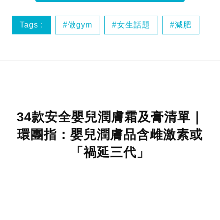
Tags :
做gym
女生話題
減肥
韓國oppa
34款安全嬰兒潤膚霜及膏清單｜
環團指：嬰兒潤膚品含雌激素或
「禍延三代」