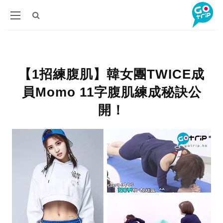
【1招練腹肌】韓女團TWICE成
員Momo 11字腹肌練成秘訣公
開！