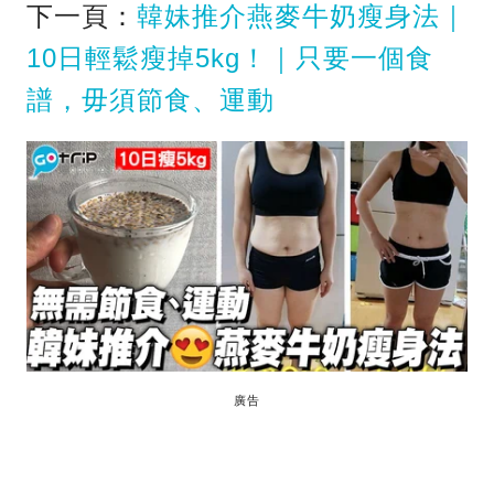
下一頁：
韓妹推介燕麥牛奶瘦身法｜
10日輕鬆瘦掉5kg！｜只要一個食
譜，毋須節食、運動
廣告