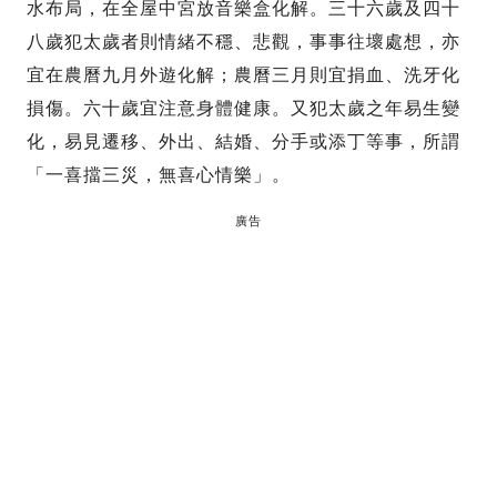
水布局，在全屋中宮放音樂盒化解。三十六歲及四十
八歲犯太歲者則情緒不穩、悲觀，事事往壞處想，亦
宜在農曆九月外遊化解；農曆三月則宜捐血、洗牙化
損傷。六十歲宜注意身體健康。又犯太歲之年易生變
化，易見遷移、外出、結婚、分手或添丁等事，所謂
「一喜擋三災，無喜心情樂」。
廣告