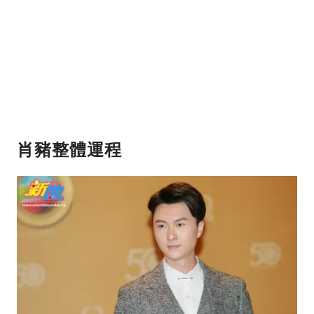
肖豬
整體運程