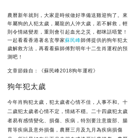
農曆新年就到，大家是時候做好準備送雞迎狗了。來
年屬狗的人犯太歲，屬龍的人沖大歲，若不解救，輕
則令情緒變差，重則會引起血光之災，都咪話唔驚！
一起看看香港著名玄學家
蘇民峰
師傅提供的狗年犯太
歲解救方法，再看看蘇師傅對明年十二生肖運程的預
測吧！
文章節錄自：《蘇民峰2018狗年運程》
狗年犯太歲
今年肖狗犯太歲，犯太歲者心情不佳，人事不和。十
二歲犯太歲者心情不定，情緒不穩。二十四歲犯太歲
者易有感情變化、損傷、疾病，特別要注意腹部、腸
胃等疾病及意外損傷，農曆三月及九月為疾病損傷