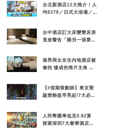
台北新酒店12大推介！人
均$379／日式大浴場／1
分鐘到捷運／米芝蓮推介
台中酒店訂大床變雙床房
竟放警告「睡另一張要加
錢」網民：好孤寒
港男與女友住內地酒店被
偷拍 慘成色情片主角 鏡
頭位置曝光 逾180間酒店
中招
【#假期策劃師】東京聖
誕燈飾提早亮起!7大必去
打卡點 快把路線收藏吧
人民幣匯率低見0.92算
探索深圳7大奢華酒店體