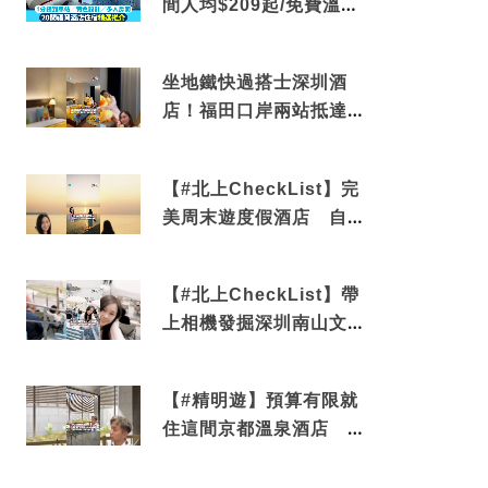
間人均$209起/免費溫泉/
近博多車站
坐地鐵快過搭士深圳酒
店！福田口岸兩站抵達
還有免費烘洗服務
【#北上CheckList】完
美周末遊度假酒店 自帶
電影院 必打卡深圳膠囊
列車
【#北上CheckList】帶
上相機發掘深圳南山文藝
角落 2天1夜住進海景套
房享受私人時光
【#精明遊】預算有限就
住這間京都溫泉酒店 車
站行5分鐘可達 必吃自助
早餐