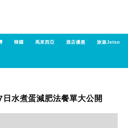
灣
韓國
馬來西亞
酒店優惠
旅遊Jetso
| 7日水煮蛋減肥法餐單大公開