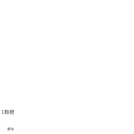
、1顆橙
廣告