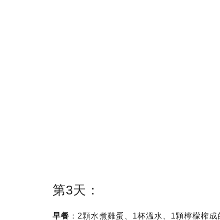
第3天：
早餐
：2顆水煮雞蛋、1杯溫水、1顆檸檬榨成