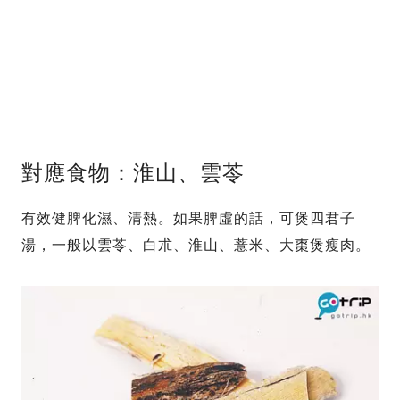
對應食物：淮山、雲苓
有效健脾化濕、清熱。如果脾虛的話，可煲四君子
湯，一般以雲苓、白朮、淮山、薏米、大棗煲瘦肉。