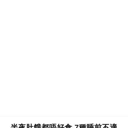
半夜肚餓都唔好食 7種睡前不適