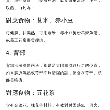
質、油炸及辣，也要戒煙酒，飲食盡量清淡、少油，
以蒸、白灼為主。
對應食物：薏米、赤小豆
可健脾、祛濕熱，可用薏米、赤小豆煲粉葛鯪魚湯，
或霸王花蜜棗煲瘦肉。
4. 背部
背部沿著脊髓兩邊，都是足太陽膀胱經行走的位置，
如果膀胱濕熱或背部不夠清潔的話，便會在背部、頸
部長暗瘡。
對應食物：五花茶
含有金銀花、槐花等材料，有效對付因熱氣、胃火、