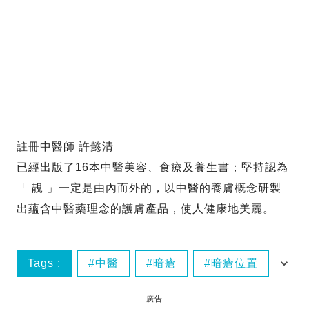
註冊中醫師 許懿清
已經出版了16本中醫美容、食療及養生書；堅持認為
「 靚 」一定是由內而外的，以中醫的養膚概念研製
出蘊含中醫藥理念的護膚產品，使人健康地美麗。
Tags :
中醫
暗瘡
暗瘡位置
清熱食物
廣告