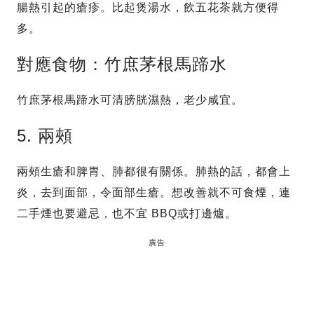
腸熱引起的瘡疹。比起煲湯水，飲五花茶就方便得
多。
對應食物：竹庶茅根馬蹄水
竹庶茅根馬蹄水可清膀胱濕熱，老少咸宜。
5. 兩頰
兩頰生瘡和脾胃、肺都很有關係。肺熱的話，都會上
炎，去到面部，令面部生瘡。想改善就不可食煙，連
二手煙也要避忌，也不宜 BBQ或打邊爐。
廣告