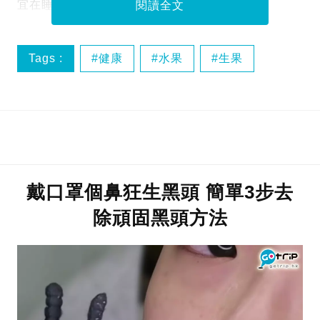
宜在睡覺前食！
閱讀全文
Tags :
健康
水果
生果
睡覺
戴口罩個鼻狂生黑頭 簡單3步去
除頑固黑頭方法