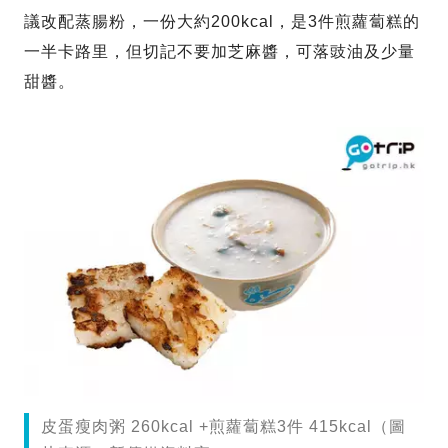
議改配蒸腸粉，一份大約200kcal，是3件煎蘿蔔糕的
一半卡路里，但切記不要加芝麻醬，可落豉油及少量
甜醬。
皮蛋瘦肉粥 260kcal +煎蘿蔔糕3件 415kcal（圖