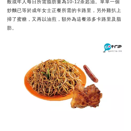
般成年人每日所需脂肪量為10-12茶匙油。單單一個
炒麵已等於成年女士正餐所需的卡路里，另外雞扒上
掃了蜜糖，又再以油煎，額外為這餐添多卡路里及脂
肪。