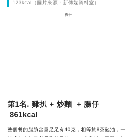
123kcal（圖片來源：新傳媒資料室）
廣告
第1名. 雞扒 + 炒麵 + 腸仔
861kcal
整個餐的脂肪含量足足有40克，相等於8茶匙油，一