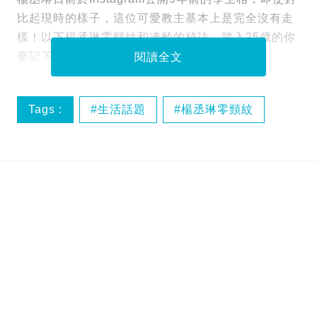
比起現時的樣子，這位可愛教主基本上是完全沒有走
樣！以下楊丞琳零頸紋和凍齡的秘訣，踏入25歲的你
要記下了。
閱讀全文
Tags :
生活話題
楊丞琳零頸紋