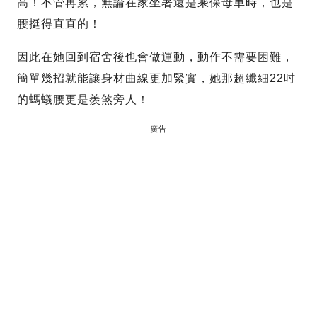
高！不管再累，無論在家坐著還是乘保母車時，也是
腰挺得直直的！
因此在她回到宿舍後也會做運動，動作不需要困難，
簡單幾招就能讓身材曲線更加緊實，她那超纖細22吋
的螞蟻腰更是羨煞旁人！
廣告