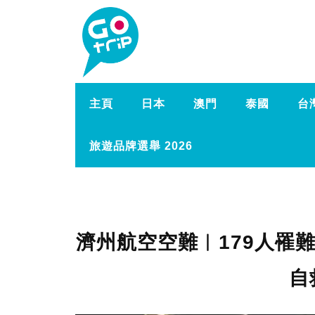
主頁
日本
澳門
泰國
台
旅遊品牌選舉 2026
濟州航空空難︱179人罹
自