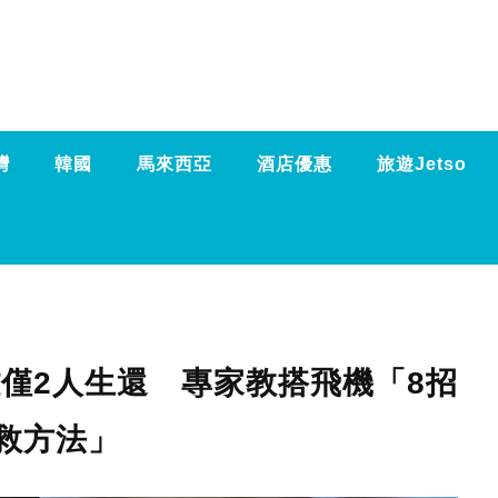
灣
韓國
馬來西亞
酒店優惠
旅遊Jetso
難僅2人生還 專家教搭飛機「8招
救方法」