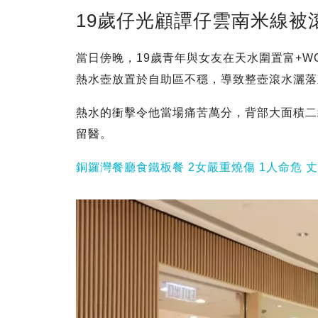
19歲仔光顧譚仔雲南米線被
當日傍晚，19歲青年與女友在天水圍置富+
熱水壺放置於自助區不穩，導致整壺滾水灑落
熱水的衝擊令他當場痛苦萬分，背部大面積二
留醫。
銅鑼灣餐廳食鐵板餐 2女嚴重燒傷 1人命危 