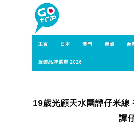
主頁
日本
澳門
泰國
台
旅遊品牌選舉 2026
19歲光顧天水圍譚仔米線
譚