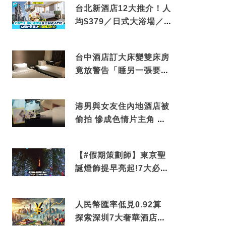
台北新酒店12大推介！人
均$379／日式大浴場／1
分鐘到捷運／米芝蓮推介
台中酒店訂大床變雙床房
竟放警告「睡另一張要加
錢」網民：好孤寒
港男與女友住內地酒店被
偷拍 慘成色情片主角 鏡
頭位置曝光 逾180間酒店
中招
【#假期策劃師】東京聖
誕燈飾提早亮起!7大必去
打卡點 快把路線收藏吧
人民幣匯率低見0.92算
探索深圳7大奢華酒店體