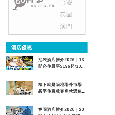
酒店優惠
池袋酒店推介2026｜13
間必住最平$196起/30秒
到車站/免費碳酸溫泉
樓下就是築地場外市場
想平住寬敞客房就選這間
東京酒店
福岡酒店推介2026｜20