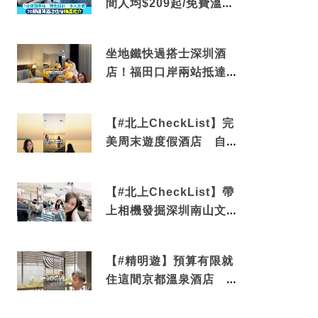
間人均$209起/免費溫泉/
近博多車站
坐地鐵快過搭士深圳酒
店！福田口岸兩站抵達
還有免費烘洗服務
【#北上CheckList】完
美周末遊度假酒店 自帶
電影院 必打卡深圳膠囊
列車
【#北上CheckList】帶
上相機發掘深圳南山文藝
角落 2天1夜住進海景套
房享受私人時光
【#精明遊】預算有限就
住這間京都溫泉酒店 車
站行5分鐘可達 必吃自助
早餐