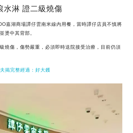
滾水淋 證二級燒傷
WOO嘉湖商場譚仔雲南米線內用餐，當時譚仔店員不慎將
並燙中其背部。
級燒傷，傷勢嚴重，必須即時送院接受治療，目前仍須
丈夫揭完整經過：好大鑊