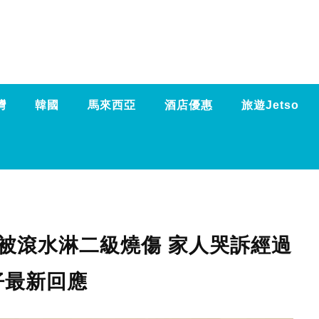
灣
韓國
馬來西亞
酒店優惠
旅遊Jetso
 被滾水淋二級燒傷 家人哭訴經過
仔最新回應