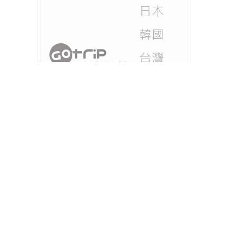
香港天文台於2025年8月14日上午5時55分發出特別
天氣提示，指出與楊柳相關的強雷雨區正影響本港南
部地區及水域。市民應密切留意天氣變化，尤其是計
劃前往受影響地區的人士。