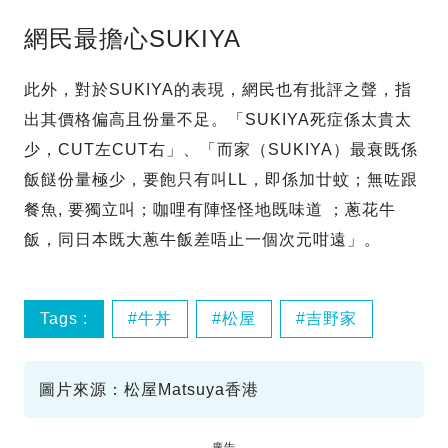
網民最擔心SUKIYA
此外，對於SUKIYA的表現，網民也有批評之聲，指
出其價格偏高且份量不足。「SUKIYA死症係太貴太
少，CUT左CUT右」、「而家（SUKIYA）最衰既係
飯餸份量極少，要飽只有叫LL，即係加廿蚊；無咗跟
餐魚, 要獨立叫；咖哩有陣怪怪地既味道 ；蔥花牛
飯，同日本既大蔥牛飯差唔止一個次元咁遠」。
Tags :
牛丼
松屋
吉野家
圖片來源：松屋Matsuya香港
廣告