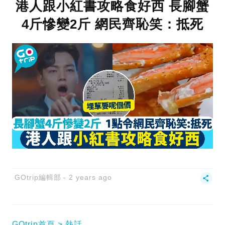
港人跟小紅書攻略食好西 長腳蟹
4斤慘變2斤 網民齊恥笑：抵死
GOtrip編輯部
2 years ago
GOtrip首頁
熱話